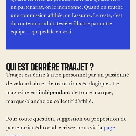
un partenariat, on le mentionne. Quand on touche
une commission affiliée, on l'assume. Le reste, c'est
du contenu produit, testé et illustré par notre
équipe — qui pédale en vrai.
QUI EST DERRIÈRE TRAAJET ?
Traajet est édité à titre personnel par un passionné
de vélo urbain et de transitions écologiques. Le
magazine est
indépendant
de toute marque,
marque-blanche ou collectif d'affilié.
Pour toute question, suggestion ou proposition de
partenariat éditorial, écrivez-nous via la
page