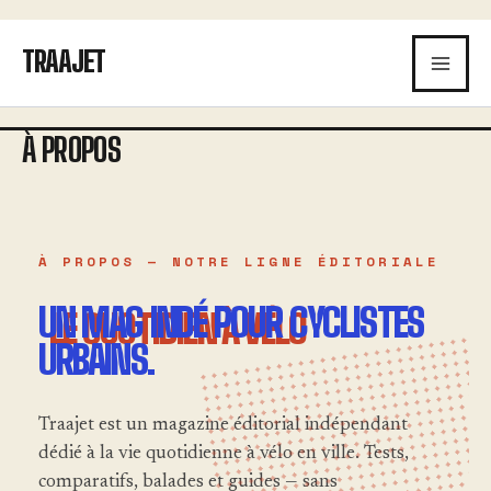
Aller
au
TRAAJET
contenu
À PROPOS
À PROPOS — NOTRE LIGNE ÉDITORIALE
UN MAG INDÉ POUR CYCLISTES
URBAINS.
Traajet est un magazine éditorial indépendant
dédié à la vie quotidienne à vélo en ville. Tests,
comparatifs, balades et guides — sans