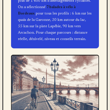
plus de 1 400 km d’aménagements cyclables.
On a sélectionné
7 balades à vélo à
Bordeaux
pour tous les profils : 6 km sur les
quais de la Garonne, 20 km autour du lac,
55 km sur la piste Lapébie, 90 km vers
Arcachon. Pour chaque parcours : distance
réelle, dénivelé, niveau et conseils terrain.