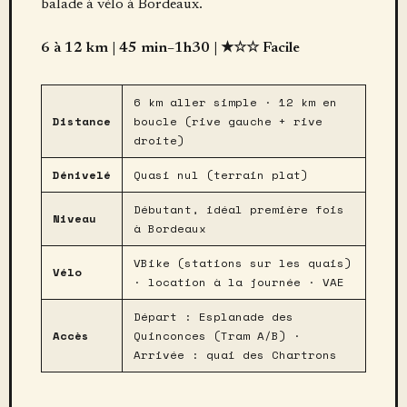
balade à vélo à Bordeaux.
6 à 12 km | 45 min–1h30 | ★☆☆ Facile
6 km aller simple · 12 km en
Distance
boucle (rive gauche + rive
droite)
Dénivelé
Quasi nul (terrain plat)
Débutant, idéal première fois
Niveau
à Bordeaux
VBike (stations sur les quais)
Vélo
· location à la journée · VAE
Départ : Esplanade des
Accès
Quinconces (Tram A/B) ·
Arrivée : quai des Chartrons