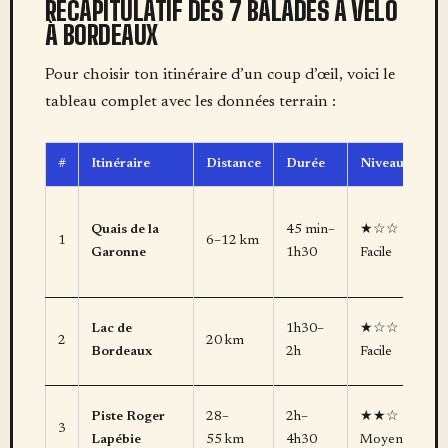
RÉCAPITULATIF DES 7 BALADES À VÉLO
À BORDEAUX
Pour choisir ton itinéraire d’un coup d’œil, voici le
tableau complet avec les données terrain :
#
Itinéraire
Distance
Durée
Niveau
Idé
Pr
Quais de la
45 min–
★☆☆
vis
1
6–12 km
Garonne
1h30
Facile
dé
ur
Fam
Lac de
1h30–
★☆☆
2
20 km
av
Bordeaux
2h
Facile
enf
Voi
Piste Roger
28–
2h–
★★☆
3
10
Lapébie
55 km
4h30
Moyen