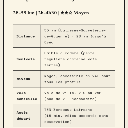
28–55 km | 2h–4h30 | ★★☆ Moyen
55 km (Latresne–Sauveterre-
Distance
de-Guyenne) · 28 km jusqu’à
Créon
Faible à modéré (pente
Dénivelé
régulière ancienne voie
ferrée)
Moyen, accessible en VAE pour
Niveau
tous les profils
Vélo
Vélo de ville, VTC ou VAE
conseillé
(pas de VTT nécessaire)
TER Bordeaux–Latresne
Accès
(15 min, vélos acceptés sans
départ
réservation)