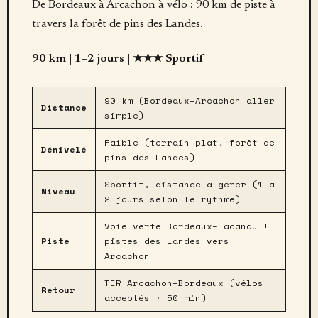
De Bordeaux à Arcachon à vélo : 90 km de piste à
travers la forêt de pins des Landes.
90 km | 1–2 jours | ★★★ Sportif
90 km (Bordeaux–Arcachon aller
Distance
simple)
Faible (terrain plat, forêt de
Dénivelé
pins des Landes)
Sportif, distance à gérer (1 à
Niveau
2 jours selon le rythme)
Voie verte Bordeaux–Lacanau +
Piste
pistes des Landes vers
Arcachon
TER Arcachon–Bordeaux (vélos
Retour
acceptés · 50 min)