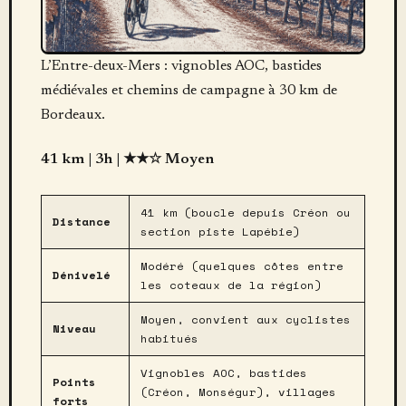
L’Entre-deux-Mers : vignobles AOC, bastides
médiévales et chemins de campagne à 30 km de
Bordeaux.
41 km | 3h | ★★☆ Moyen
41 km (boucle depuis Créon ou
Distance
section piste Lapébie)
Modéré (quelques côtes entre
Dénivelé
les coteaux de la région)
Moyen, convient aux cyclistes
Niveau
habitués
Vignobles AOC, bastides
Points
(Créon, Monségur), villages
forts