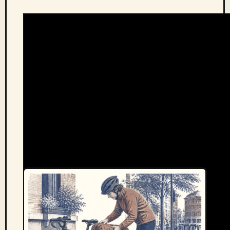
« Quelles sont les meilleures sacoches de
porte-bagages ? » par Le Blog du Cycliste
(oct. 2025)
INSTALLER ET CHARGER TA SACOCHE :
CE QU’ON VOIT SOUVENT MAL FAIT
Côté terrain, les erreurs à l’installation d’une
sacoche porte-bagages vélo
sont prévisibles. Et
souvent évitables en deux minutes de lecture.