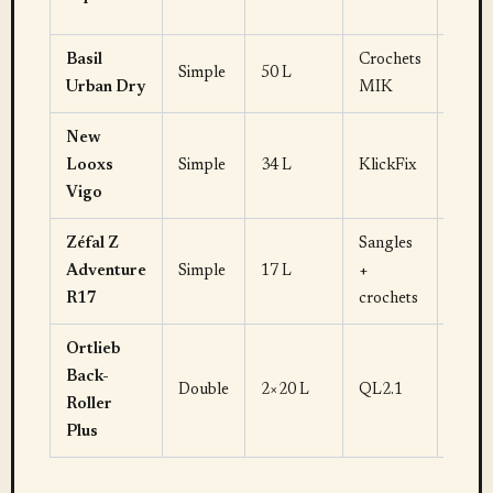
Basil
Crochets
Simple
50 L
70–9
Urban Dry
MIK
New
Looxs
Simple
34 L
KlickFix
75–9
Vigo
Zéfal Z
Sangles
Adventure
Simple
17 L
+
45–6
R17
crochets
Ortlieb
Back-
140–
Double
2×20 L
QL2.1
Roller
165 €
Plus