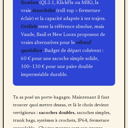
fixation
(QL2.1, KlickFix ou MIK), la
vraie
étanchéité
(roll-top > fermeture
éclair) et la capacité adaptée à tes trajets.
Ortlieb
reste la référence absolue, mais
Vaude, Basil et New Looxs proposent de
vraies alternatives pour le
vélotaf
quotidien
. Budget de départ cohérent :
60 € pour une sacoche simple solide,
100–130 € pour une paire double
imperméable durable.
Tu as posé un porte-bagages. Maintenant il faut
trouver quoi mettre dessus, et là le choix devient
vertigineux :
sacoches doubles
, sacoches simples,
trunk bags, systèmes à crochets, IP64, fermeture