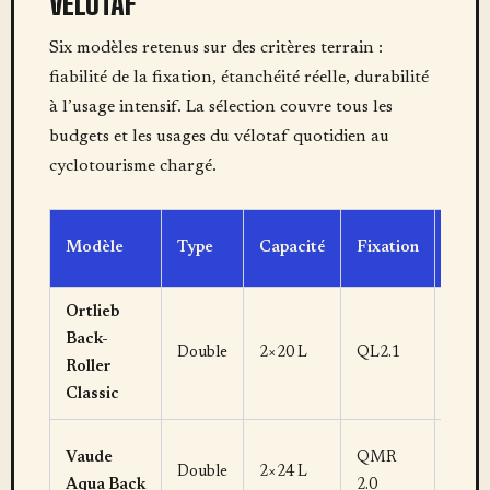
VÉLOTAF
Six modèles retenus sur des critères terrain :
fiabilité de la fixation, étanchéité réelle, durabilité
à l’usage intensif. La sélection couvre tous les
budgets et les usages du vélotaf quotidien au
cyclotourisme chargé.
Prix
Modèle
Type
Capacité
Fixation
indic
Ortlieb
Back-
110–
Double
2×20 L
QL2.1
Roller
130 €
Classic
Vaude
QMR
105–
Double
2×24 L
Aqua Back
2.0
120 €