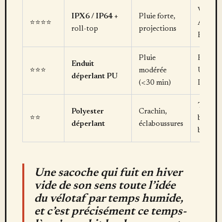
Vaude
IPX6 / IP64
+
Pluie forte,
⭐⭐⭐⭐
Aqua
roll-top
projections
Back
Pluie
Basil
Enduit
⭐⭐⭐
modérée
Urban
déperlant PU
(<30 min)
Dry
Trunk
Polyester
Crachin,
⭐⭐
bag
déperlant
éclaboussures
basique
Une sacoche qui fuit en hiver
vide de son sens toute l’idée
du vélotaf par temps humide,
et c’est précisément ce temps-