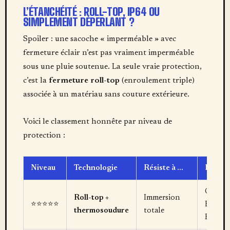
L’ÉTANCHÉITÉ : ROLL-TOP, IP64 OU
SIMPLEMENT DÉPERLANT ?
Spoiler : une sacoche « imperméable » avec
fermeture éclair n’est pas vraiment imperméable
sous une pluie soutenue. La seule vraie protection,
c’est la
fermeture roll-top
(enroulement triple)
associée à un matériau sans couture extérieure.
Voici le classement honnête par niveau de
protection :
Niveau
Technologie
Résiste à …
Exemp
Ortlieb
Roll-top +
Immersion
⭐⭐⭐⭐⭐
Back-
thermosoudure
totale
Roller