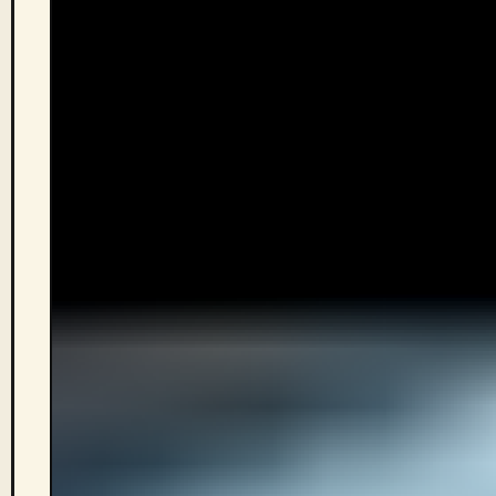
QUELLE CONTENANCE CHOISIR POUR MON
TRAJET QUOTIDIEN ?
Pour un trajet domicile-travail classique avec
ordinateur 13 pouces, lunch box et vêtements de
rechange, compte
20 à 25 litres
dans une sacoche
simple. Si tu transportes des dossiers volumineux,
du matériel ou que tu t’arrêtes faire les courses, une
sacoche double 40 litres au total te laissera de la
marge. Règle générale : remplis ta sacoche à 80 %
de sa capacité pour éviter qu’elle ne ballotte.
COMMENT FIXER MA SACOCHE POUR QU’ELLE
NE TOURNE PAS ?
Deux actions :
régler le crochet supérieur
sur le
bon diamètre de tube et
utiliser le lien d’anti-
rotation
inférieur (présent sur tous les modèles
sérieux). Sur les systèmes QL2.1 et KlickFix, le