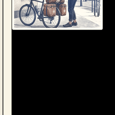
Chargement équilibré et point d’anti-
rotation : deux reflexes qui évitent 80 %
des problèmes
1. Régler le crochet avant de partir.
Tous les
systèmes QL2.1 et QMR ont un réglage initial de
diamètre de tube. Ne pas le faire = sacoche qui
vibre, abîme le porte-bagages et tombe dans une
bosse.
2. Toujours utiliser le point d’anti-rotation.
Presque toutes les sacoches de porte-bagages
sérieuses ont un lien ou un crochet secondaire qui