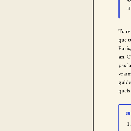
de
al
Tu re
que t
Paris
an
. C
pas l
vraim
guide
quels
SO