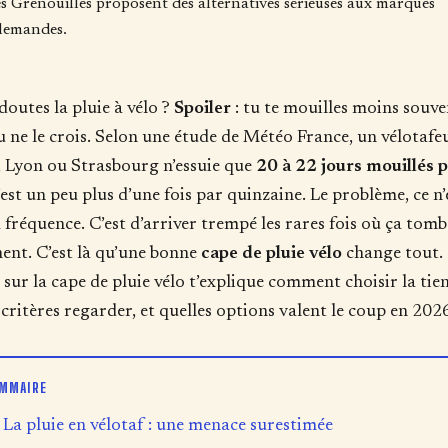
s Grenouilles proposent des alternatives sérieuses aux marques
lemandes.
doutes la pluie à vélo ?
Spoiler
: tu te mouilles moins souve
u ne le crois. Selon une étude de Météo France, un vélotafe
, Lyon ou Strasbourg n’essuie que
20 à 22 jours mouillés 
’est un peu plus d’une fois par quinzaine. Le problème, ce n’
a fréquence. C’est d’arriver trempé les rares fois où ça tomb
ent. C’est là qu’une bonne
cape de pluie vélo
change tout.
 sur la cape de pluie vélo t’explique comment choisir la tie
 critères regarder, et quelles options valent le coup en 202
MMAIRE
La pluie en vélotaf : une menace surestimée