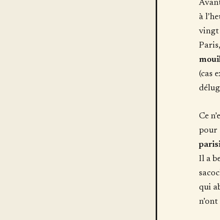
Avant
à l’h
vingt
Paris
mouil
(cas 
délug
Ce n’
pour 
paris
Il a b
sacoch
qui a
n’ont