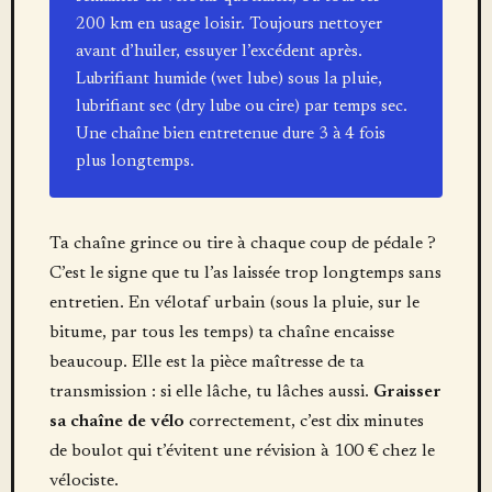
200 km en usage loisir. Toujours nettoyer
avant d’huiler, essuyer l’excédent après.
Lubrifiant humide (wet lube) sous la pluie,
lubrifiant sec (dry lube ou cire) par temps sec.
Une chaîne bien entretenue dure 3 à 4 fois
plus longtemps.
Ta chaîne grince ou tire à chaque coup de pédale ?
C’est le signe que tu l’as laissée trop longtemps sans
entretien. En vélotaf urbain (sous la pluie, sur le
bitume, par tous les temps) ta chaîne encaisse
beaucoup. Elle est la pièce maîtresse de ta
transmission : si elle lâche, tu lâches aussi.
Graisser
sa chaîne de vélo
correctement, c’est dix minutes
de boulot qui t’évitent une révision à 100 € chez le
vélociste.