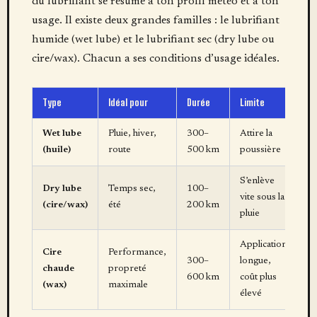
du lubrifiant se résume à ton profil météo et à ton
usage. Il existe deux grandes familles : le lubrifiant
humide (wet lube) et le lubrifiant sec (dry lube ou
cire/wax). Chacun a ses conditions d’usage idéales.
Type
Idéal pour
Durée
Limite
Wet lube
Pluie, hiver,
300–
Attire la
(huile)
route
500 km
poussière
S’enlève
Dry lube
Temps sec,
100–
vite sous la
(cire/wax)
été
200 km
pluie
Application
Cire
Performance,
300–
longue,
chaude
propreté
600 km
coût plus
(wax)
maximale
élevé