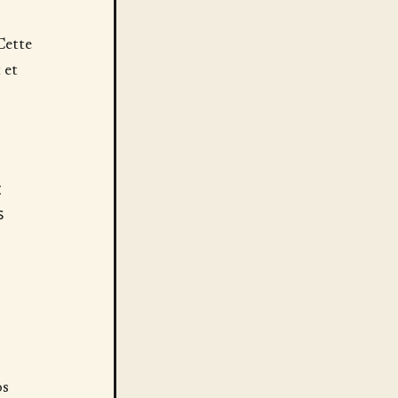
Cette
 et
t
s
os