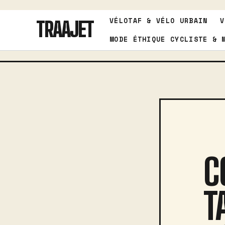
Aller
VÉLOTAF & VÉLO URBAIN
V
au
TRAAJET
contenu
MODE ÉTHIQUE CYCLISTE & 
C
T