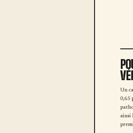
PO
VÉ
Un ca
0,65 
patho
ainsi 
premi