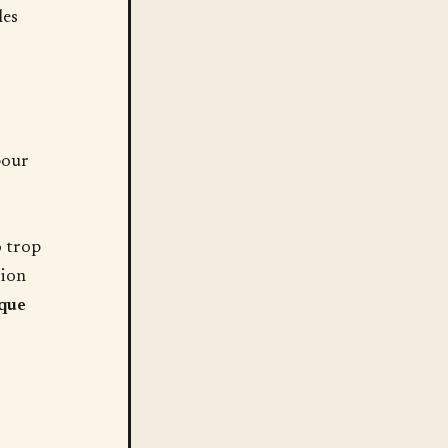
les
pour
o trop
sion
que