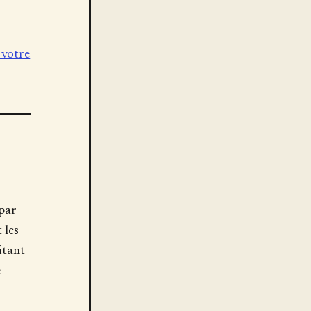
 votre
 par
 les
vitant
e