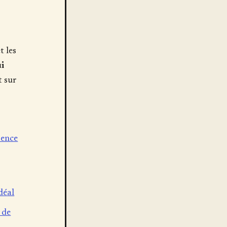
t les
ui
t sur
ience
déal
 de