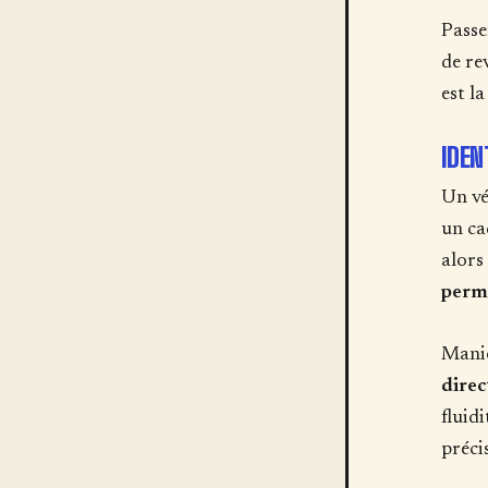
Passe
de re
est l
IDEN
Un vé
un ca
alors
perm
Manie
direc
fluidi
préci