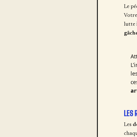
Le pé
Votre
lutte
gâche
At
L’
le
ce
ar
LES 
Les
d
chaqu