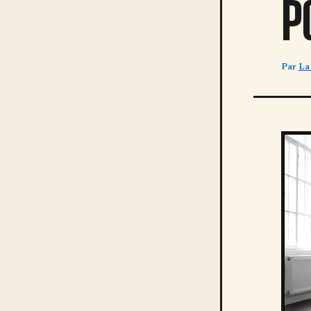
P
Par
La