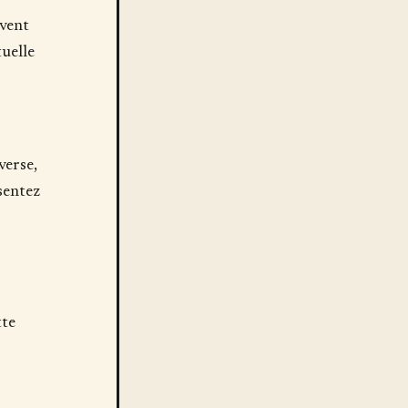
vent
uelle
verse,
sentez
tte