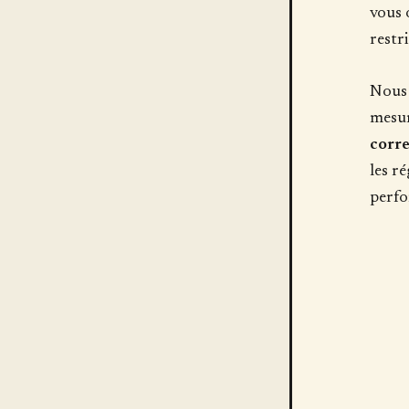
vous 
restr
Nous 
mesur
corre
les r
perfo