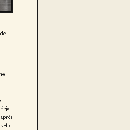
 de
me
e
 déjà
 après
 velo