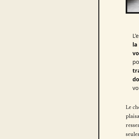
L’
la
vo
po
tr
do
vo
Le ch
plais
resse
seule