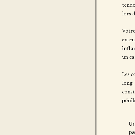
tendo
lors 
Votre
exten
infla
un ca
Les c
long.
cons
pénib
Un
pa