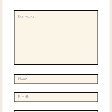
Écrivez
ici…
Nom*
E-
mail*