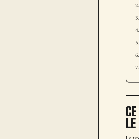
CE
LE
Le tex