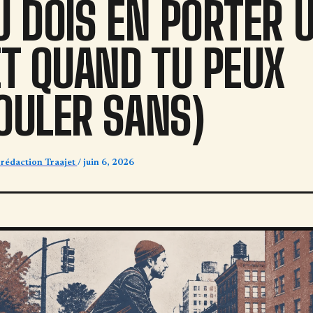
U DOIS EN PORTER 
ET QUAND TU PEUX
OULER SANS)
 rédaction Traajet
/
juin 6, 2026