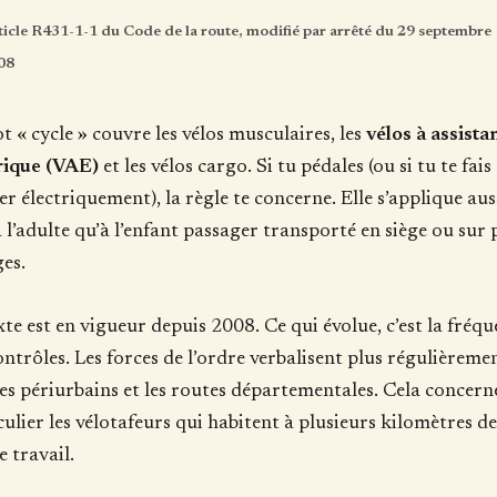
icle R431-1-1 du Code de la route, modifié par arrêté du 29 septembre
08
t « cycle » couvre les vélos musculaires, les
vélos à assista
rique (VAE)
et les vélos cargo. Si tu pédales (ou si tu te fais
ter électriquement), la règle te concerne. Elle s’applique aus
à l’adulte qu’à l’enfant passager transporté en siège ou sur 
es.
xte est en vigueur depuis 2008. Ce qui évolue, c’est la fréq
ontrôles. Les forces de l’ordre verbalisent plus régulièreme
xes périurbains et les routes départementales. Cela concern
culier les vélotafeurs qui habitent à plusieurs kilomètres de
e travail.