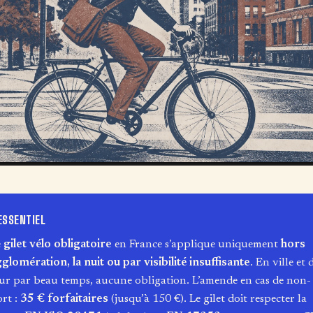
ESSENTIEL
e
gilet vélo obligatoire
en France s’applique uniquement
hors
glomération, la nuit ou par visibilité insuffisante
. En ville et 
ur par beau temps, aucune obligation. L’amende en cas de non-
rt :
35 € forfaitaires
(jusqu’à 150 €). Le gilet doit respecter la