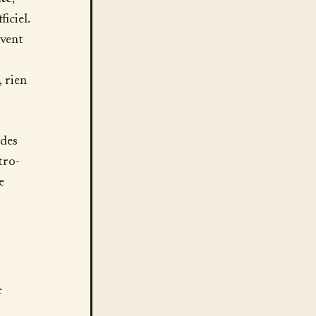
iciel.
ivent
, rien
 des
tro-
e
t