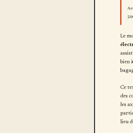
Art
20
Le mo
élect
assis
bien 
bagag
Ce te
des c
les a
parti
lieu d