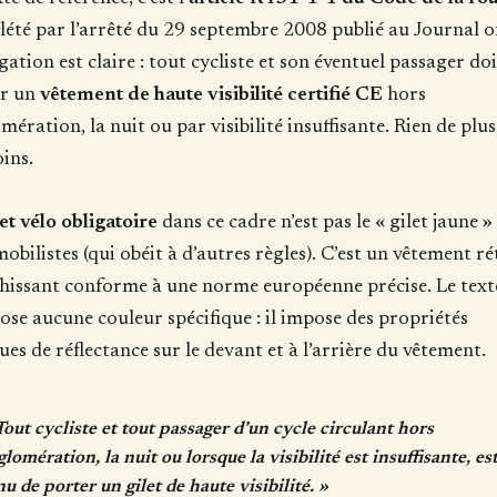
été par l’arrêté du 29 septembre 2008 publié au Journal off
igation est claire : tout cycliste et son éventuel passager do
er un
vêtement de haute visibilité certifié CE
hors
ération, la nuit ou par visibilité insuffisante. Rien de plus
ins.
let vélo obligatoire
dans ce cadre n’est pas le « gilet jaune »
obilistes (qui obéit à d’autres règles). C’est un vêtement ré
chissant conforme à une norme européenne précise. Le text
ose aucune couleur spécifique : il impose des propriétés
ues de réflectance sur le devant et à l’arrière du vêtement.
Tout cycliste et tout passager d’un cycle circulant hors
glomération, la nuit ou lorsque la visibilité est insuffisante, es
nu de porter un gilet de haute visibilité. »