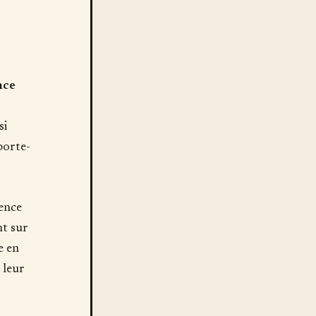
nce
si
porte-
uence
nt sur
e en
 leur