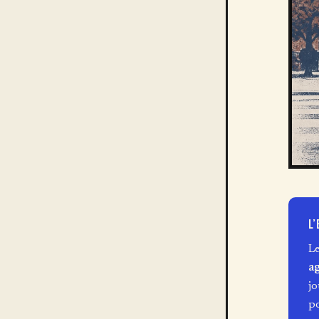
L’
L
ag
jo
po