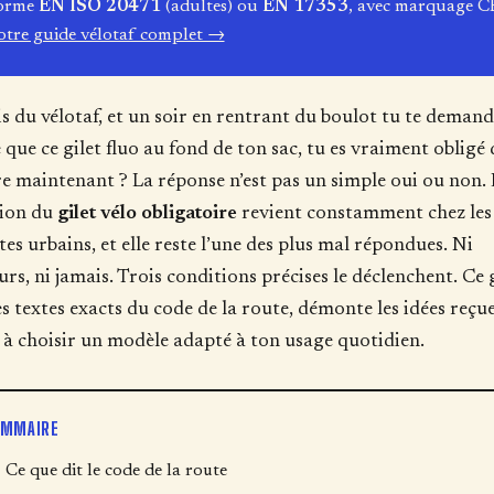
orme
EN ISO 20471
(adultes) ou
EN 17353
, avec marquage C
tre guide vélotaf complet →
is du vélotaf, et un soir en rentrant du boulot tu te demand
 que ce gilet fluo au fond de ton sac, tu es vraiment obligé 
e maintenant ? La réponse n’est pas un simple oui ou non. 
ion du
gilet vélo obligatoire
revient constamment chez les
stes urbains, et elle reste l’une des plus mal répondues. Ni
urs, ni jamais. Trois conditions précises le déclenchent. Ce
les textes exacts du code de la route, démonte les idées reçue
e à choisir un modèle adapté à ton usage quotidien.
OMMAIRE
Ce que dit le code de la route