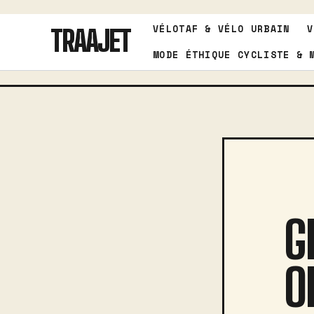
Aller
VÉLOTAF & VÉLO URBAIN
V
au
TRAAJET
contenu
MODE ÉTHIQUE CYCLISTE & 
G
O