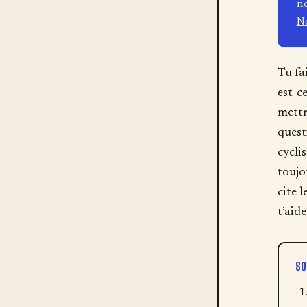
n
No
Tu fa
est-ce
mettr
quest
cycli
toujo
cite 
t’aid
S