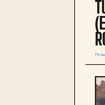
T
(
R
Par
La