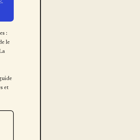
E.
es :
de le
La
 guide
s et