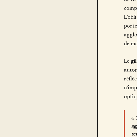
compl
L’obl
port
agglom
de mo
Le
gi
autom
réflé
n’imp
optiq
« 
ag
te