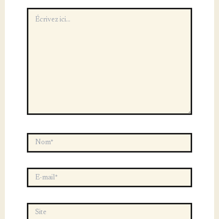
Écrivez
ici…
Nom*
E-
mail*
Site