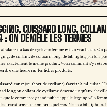
GGING, CUISSARD LONG, COLLAN
4 : ON DÉMÊLE LES TERMES
cabulaire du bas de cyclisme femme est un vrai bazar. On p
gging, de collant, de cuissard long, de bib tights, parfois po
ner exactement le même produit. Voici comment s’y retro
perdre une heure sur les fiches produits.
uissard court
(ou short de cyclisme) s’arrête à mi-cuisse. U
ard long
ou
collant de cyclisme
descend jusqu’aux cheville
 ce que le commerce grand public appelle legging vélo femm
lles transforment n’importe quel modèle en « bib tights ». 