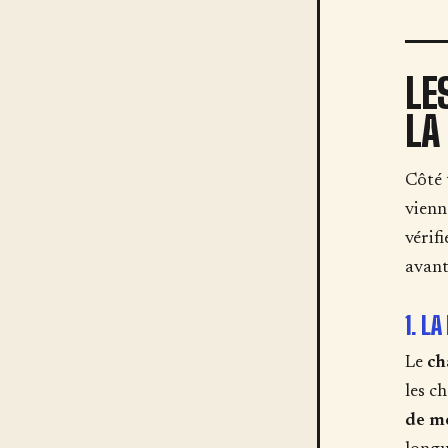
LE
LA
Côté 
vienn
vérif
avan
1. L
Le
ch
les ch
de m