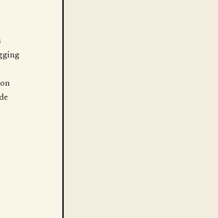
s
egging
 on
ide