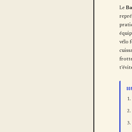
Le
Ba
repré
prati
équip
vélo 
cuiss
frott
t’évit
SO