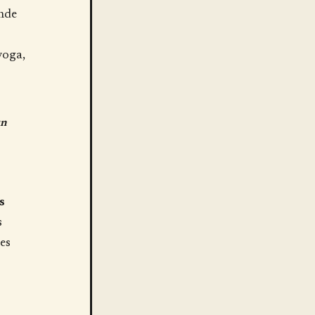
nde
yoga,
un
s
s
es