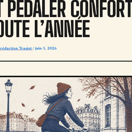
T PÉDALER CONFOR
OUTE L’ANNÉE
 rédaction Traajet
/
juin 3, 2026