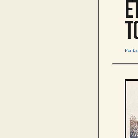
E
T
Par
La