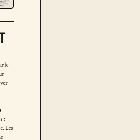
T
arle
ur
uver
n
s :
e. Les
Le