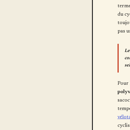
terme
du cy
toujo
pas u
Le
co
se
Pour 
polyv
sacoc
tempé
vélot
cyclis