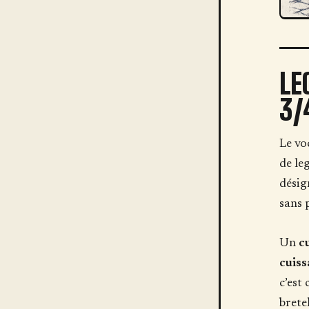
LE
3/
Le vo
de le
désig
sans 
Un
c
cuiss
c’est
brete