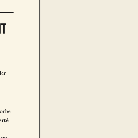
NT
ler
sorbe
erté