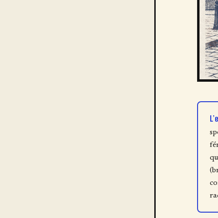
L’
sp
fé
qu
(b
co
ra