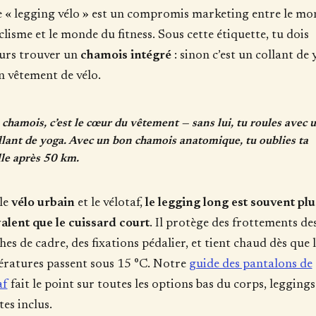
 « legging vélo » est un compromis marketing entre le mo
clisme et le monde du fitness. Sous cette étiquette, tu dois
urs trouver un
chamois intégré
: sinon c’est un collant de 
n vêtement de vélo.
 chamois, c’est le cœur du vêtement
— sans lui, tu roules avec 
llant de yoga. Avec un bon chamois anatomique, tu oublies ta
lle après 50 km.
le
vélo urbain
et le vélotaf,
le legging long est souvent plu
alent que le cuissard court
. Il protège des frottements de
hes de cadre, des fixations pédalier, et tient chaud dès que l
ratures passent sous 15 °C. Notre
guide des pantalons de
af
fait le point sur toutes les options bas du corps, leggings
tes inclus.