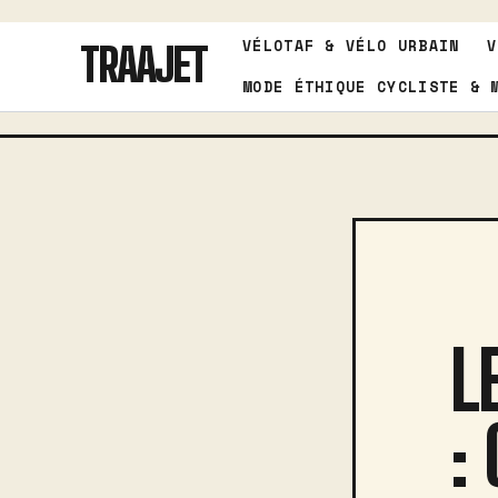
Aller
VÉLOTAF & VÉLO URBAIN
V
au
TRAAJET
contenu
MODE ÉTHIQUE CYCLISTE & 
L
: