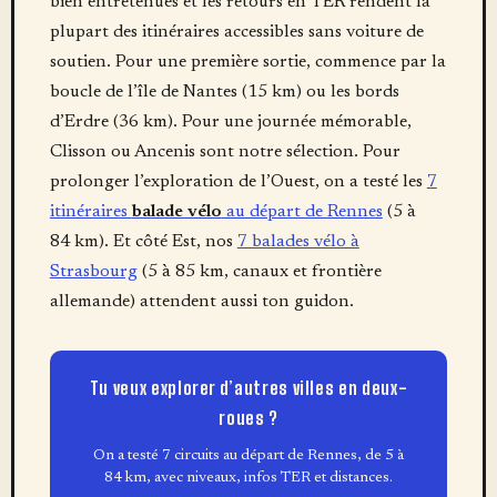
bien entretenues et les retours en TER rendent la
plupart des itinéraires accessibles sans voiture de
soutien. Pour une première sortie, commence par la
boucle de l’île de Nantes (15 km) ou les bords
d’Erdre (36 km). Pour une journée mémorable,
Clisson ou Ancenis sont notre sélection. Pour
prolonger l’exploration de l’Ouest, on a testé les
7
itinéraires
balade vélo
au départ de Rennes
(5 à
84 km). Et côté Est, nos
7 balades vélo à
Strasbourg
(5 à 85 km, canaux et frontière
allemande) attendent aussi ton guidon.
Tu veux explorer d’autres villes en deux-
roues ?
On a testé 7 circuits au départ de Rennes, de 5 à
84 km, avec niveaux, infos TER et distances.