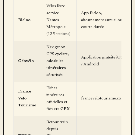
Vélos libre-
service
App Bicloo,
Bicloo
Nantes
abonnement annuel ou
Métropole
courte durée
(125 stations)
Navigation
GPS cycliste,
Application gratuite iOS
Géovélo
calcule les
/ Android
itinéraires
sécurisés
Fiches
France
itinéraires
Vélo
francevelotourisme.com
officielles et
Tourisme
fichiers
GPX
Retour train
depuis