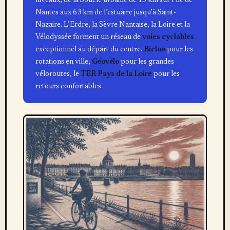
niveaux, de la boucle urbaine de 15 km sur l’île de
Nantes aux 63 km de l’estuaire jusqu’à Saint-
Nazaire. L’Erdre, la Sèvre Nantaise, la Loire et la
Vélodyssée forment un réseau de
voies cyclables
exceptionnel au départ du centre.
Bicloo
pour les
rotations en ville,
Géovélo
pour les grandes
véloroutes, le
TER Pays de la Loire
pour les
retours confortables.