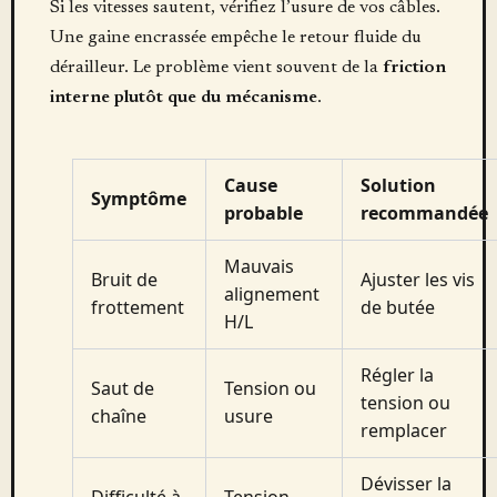
Si les vitesses sautent, vérifiez l’usure de vos câbles.
Une gaine encrassée empêche le retour fluide du
dérailleur. Le problème vient souvent de la
friction
interne plutôt que du mécanisme
.
Cause
Solution
Symptôme
probable
recommandée
Mauvais
Bruit de
Ajuster les vis
alignement
frottement
de butée
H/L
Régler la
Saut de
Tension ou
tension ou
chaîne
usure
remplacer
Dévisser la