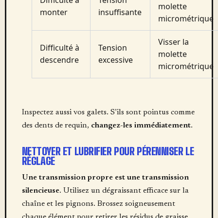
Difficulté à
Tension
molette
monter
insuffisante
micrométrique
Visser la
Difficulté à
Tension
molette
descendre
excessive
micrométrique
Inspectez aussi vos galets. S’ils sont pointus comme
des dents de requin,
changez-les immédiatement
.
NETTOYER ET LUBRIFIER POUR PÉRENNISER LE
RÉGLAGE
Une transmission propre est une transmission
silencieuse
. Utilisez un dégraissant efficace sur la
chaîne et les pignons. Brossez soigneusement
chaque élément pour retirer les résidus de graisse