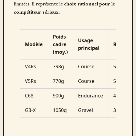
limitées, il représente le
choix rationnel pour le
compétiteur sérieux
.
Poids
Usage
Modèle
cadre
Rigidité
principal
(moy.)
V4Rs
798g
Course
5/5
V5Rs
770g
Course
5/5
C68
900g
Endurance
4/5
G3-X
1050g
Gravel
3/5