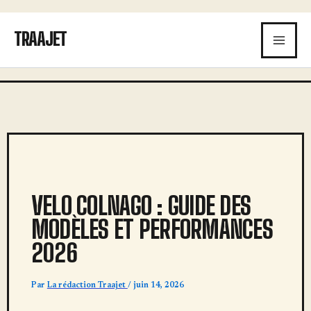
Aller
au
TRAAJET
contenu
VELO COLNAGO : GUIDE DES
MODÈLES ET PERFORMANCES
2026
Par
La rédaction Traajet
/
juin 14, 2026