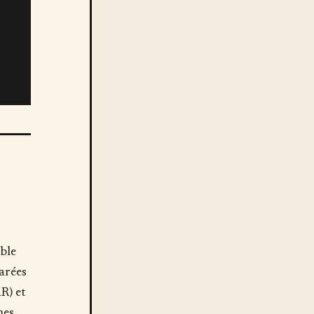
ble
arées
R) et
nes.