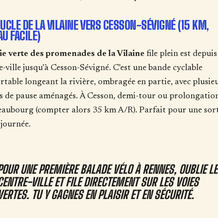
OUCLE DE LA VILAINE VERS CESSON-SÉVIGNÉ (15 KM,
AU FACILE)
ie verte des promenades de la Vilaine
file plein est depuis
e-ville jusqu’à Cesson-Sévigné. C’est une bande cyclable
rtable longeant la rivière, ombragée en partie, avec plusie
s de pause aménagés. À Cesson, demi-tour ou prolongation
aubourg (compter alors 35 km A/R). Parfait pour une sort
journée.
POUR UNE PREMIÈRE BALADE VÉLO À RENNES, OUBLIE LE
CENTRE-VILLE ET FILE DIRECTEMENT SUR LES VOIES
VERTES. TU Y GAGNES EN PLAISIR ET EN SÉCURITÉ.