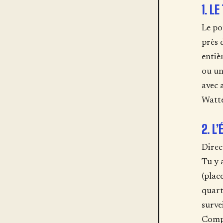
1. L
Le po
près 
entiè
ou un
avec 
Watte
2. L
Direc
Tu y 
(plac
quart
survei
Compt