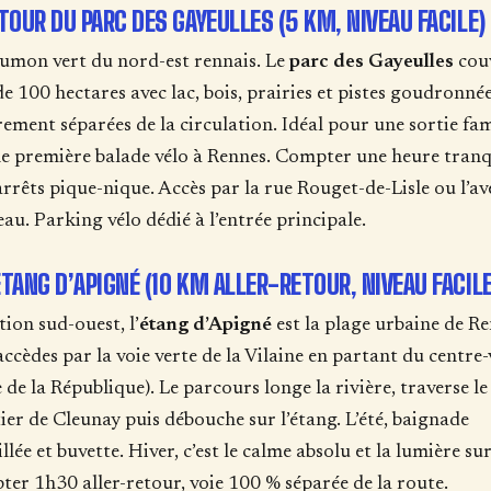
E TOUR DU PARC DES GAYEULLES (5 KM, NIVEAU FACILE)
umon vert du nord-est rennais. Le
parc des Gayeulles
cou
de 100 hectares avec lac, bois, prairies et pistes goudronné
rement séparées de la circulation. Idéal pour une sortie fam
e première balade vélo à Rennes. Compter une heure tranq
arrêts pique-nique. Accès par la rue Rouget-de-Lisle ou l’a
au. Parking vélo dédié à l’entrée principale.
’ÉTANG D’APIGNÉ (10 KM ALLER-RETOUR, NIVEAU FACILE
tion sud-ouest, l’
étang d’Apigné
est la plage urbaine de Re
accèdes par la voie verte de la Vilaine en partant du centre-v
e de la République). Le parcours longe la rivière, traverse le
ier de Cleunay puis débouche sur l’étang. L’été, baignade
llée et buvette. Hiver, c’est le calme absolu et la lumière sur
er 1h30 aller-retour, voie 100 % séparée de la route.