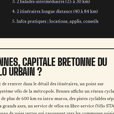
2 balades intermédiaires (25 à 30 km)
2 itinéraires longue distance (40 à 84 km)
Infos pratiques : locations, applis, conseils
NNES, CAPITALE BRETONNE DU
LO URBAIN ?
 de rentrer dans le détail des itinéraires, un point sur
système vélo de la métropole. Rennes affiche un réseau cycla
 de plus de 600 km en intra-muros, des pistes cyclables sép
es grands axes, un service de vélos en libre-service (Vélo STA
seau de voies vertes qui rayonnent vers les communes voisi