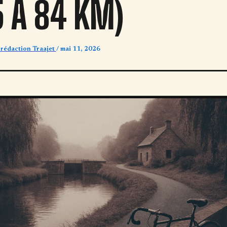
5 À 84 KM)
 rédaction Traajet
/
mai 11, 2026