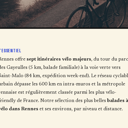
L’ESSENTIEL
Rennes offre
sept itinéraires vélo majeurs
, du tour du par
des Gayeulles (5 km, balade familiale) à la voie verte vers
Saint-Malo (84 km, expédition week-end). Le réseau cyclabl
urbain dépasse les 600 km en intra-muros et la métropole
rennaise est régulièrement classée parmi les plus vélo-
friendly de France. Notre sélection des plus belles
balades 
vélo dans Rennes
et ses environs, par niveau et distance.