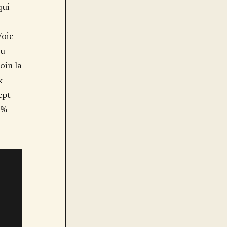
ui
Voie
au
oin la
x
ept
 %